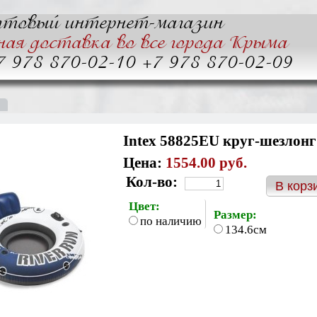
товый интернет-магазин
ная доставка во все города Крыма
+7 978 870-02-10 +7 978 870-02-09
Intex 58825EU круг-шезлонг
Цена:
1554.00 руб.
Кол-во:
Цвет:
Размер:
по наличию
134.6см